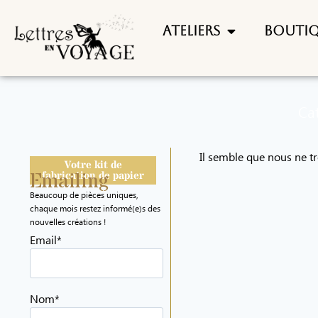
Ateliers
Bouti
Cat
Il semble que nous ne t
Votre kit de
Emailing
fabrication de papier
Beaucoup de pièces uniques,
chaque mois restez informé(e)s des
nouvelles créations !
Email*
Nom*