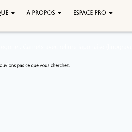
que
A propos
Espace pro
égorie : Carnets avec reliure japonaise (linograv
rouvions pas ce que vous cherchez.