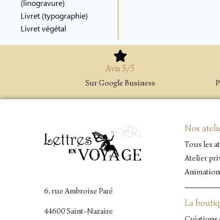
(linogravure)
Livret (typographie)
Livret végétal
Avis 5/5
Sur Google Business
P
Nos ateli
Tous les at
Atelier pri
Animation
6, rue Ambroise Paré
La bouti
44600 Saint-Nazaire
Créations 