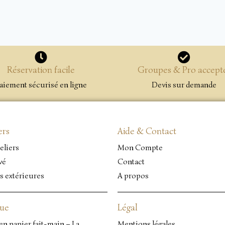
Réservation facile
Groupes & Pro accept
aiement sécurisé en ligne
Devis sur demande
ers
Aide & Contact
eliers
Mon Compte
vé
Contact
s extérieures
A propos
que
Légal
en papier fait-main – La
Mentions légales