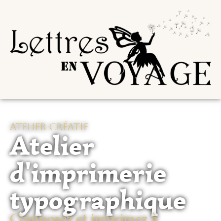
Atelier créatif
Atelier
d'imprimerie
typographique
Composez et imprimez à