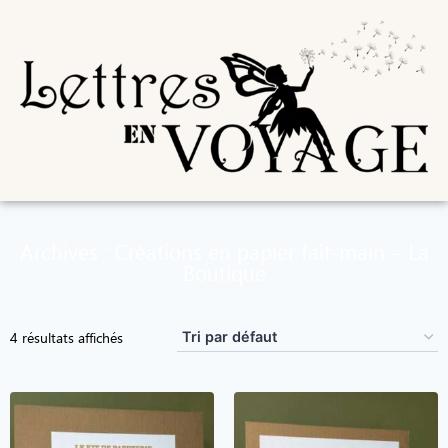
Archives : Créations en papier fait-main – La
Boutique
4 résultats affichés