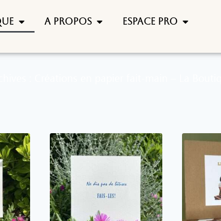
que
A propos
Espace pro
chives : Créations en papier fait-main – La Bouti