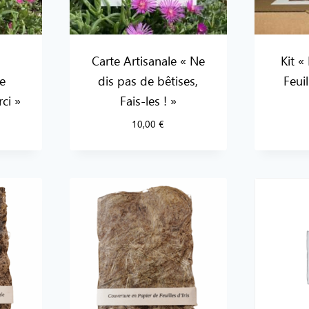
Carte Artisanale « Ne
Kit «
le
dis pas de bêtises,
Feui
ci »
Fais-les ! »
10,00
€