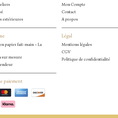
eliers
Mon Compte
vé
Contact
s extérieures
A propos
que
Légal
en papier fait-main – La
Mentions légales
CGV
n sur mesure
Politique de confidentialité
vendeur
e paiement