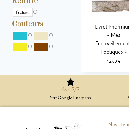
Reliure
Écolière
Couleurs
Livret Phormi
« Mes
Émerveillemen
Poétiques »
12,00
€
Avis 5/5
Sur Google Business
P
Nos ateli