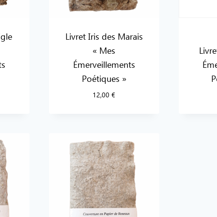
igle
Livret Iris des Marais
« Mes
Livr
ts
Émerveillements
Éme
Poétiques »
P
12,00
€