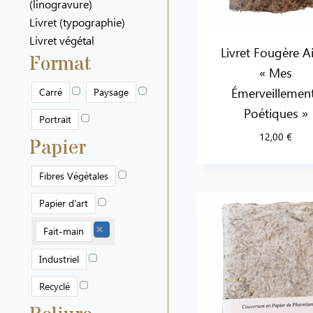
(linogravure)
Livret (typographie)
Livret végétal
Livret Fougère A
Format
« Mes
Émerveillemen
Carré
Paysage
Poétiques »
Portrait
12,00
€
Papier
Fibres Végétales
Papier d'art
Fait-main
Industriel
Recyclé