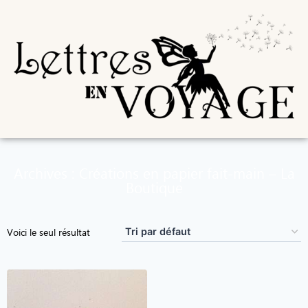
Archives : Créations en papier fait-main – La
Boutique
Voici le seul résultat