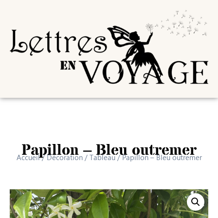
Papillon – Bleu outremer
Accueil
/
Décoration
/
Tableau
/ Papillon – Bleu outremer