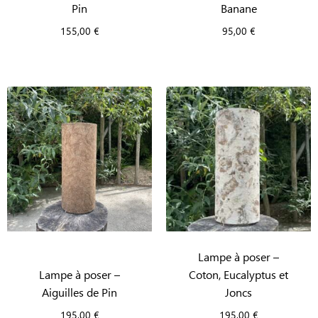
Pin
Banane
155,00
€
95,00
€
Lampe à poser –
Lampe à poser –
Coton, Eucalyptus et
Aiguilles de Pin
Joncs
195,00
€
195,00
€