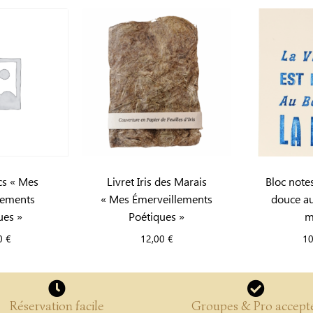
cs « Mes
Livret Iris des Marais
Bloc notes
lements
« Mes Émerveillements
douce au
ues »
Poétiques »
m
0
€
12,00
€
1
Réservation facile
Groupes & Pro accept