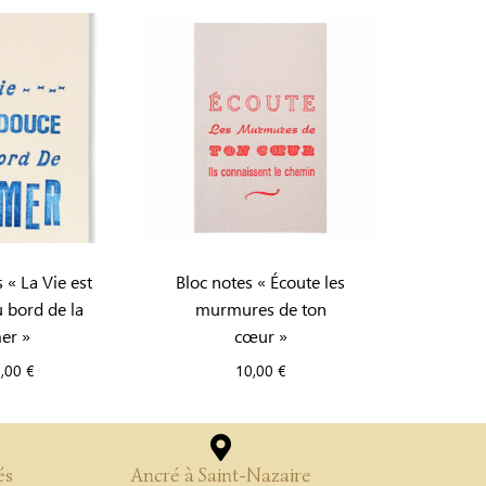
 « La Vie est
Bloc notes « Écoute les
 bord de la
murmures de ton
er »
cœur »
0,00
€
10,00
€
és
Ancré à Saint-Nazaire