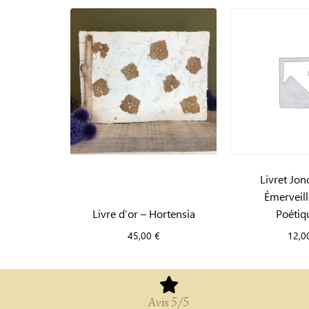
Livret Jon
Émerveil
Livre d’or – Hortensia
Poétiq
45,00
€
12,0
Avis 5/5