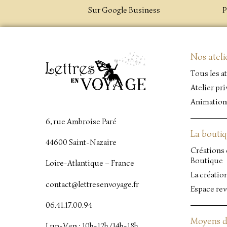
Sur Google Business
P
Nos ateli
Tous les at
Atelier pri
Animation
6, rue Ambroise Paré
La bouti
44600 Saint-Nazaire
Créations 
Boutique
Loire-Atlantique – France
La créatio
contact@lettresenvoyage.fr
Espace re
06.41.17.00.94
Moyens d
Lun-Ven : 10h-12h/14h-18h