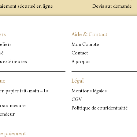
aiement sécurisé en ligne
Devis sur demande
ers
Aide & Contact
eliers
Mon Compte
vé
Contact
s extérieures
A propos
que
Légal
en papier fait-main – La
Mentions légales
CGV
n sur mesure
Politique de confidentialité
vendeur
e paiement