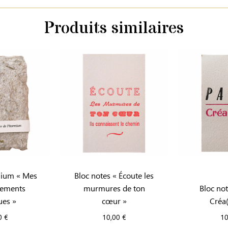
Produits similaires
mium « Mes
Bloc notes « Écoute les
lements
murmures de ton
Bloc no
ues »
cœur »
Créa(
0
€
10,00
€
1