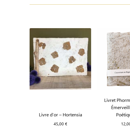
Livret Phor
Émerveil
Livre d’or – Hortensia
Poétiq
45,00
€
12,0