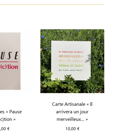
Carte Artisanale « Il
tes « Pause
arrivera un jour
c)tion »
merveilleux… »
0,00
€
10,00
€