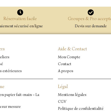
Réservation facile
Groupes & Pro accept
aiement sécurisé en ligne
Devis sur demande
ers
Aide & Contact
eliers
Mon Compte
vé
Contact
s extérieures
A propos
que
Légal
en papier fait-main – La
Mentions légales
CGV
n sur mesure
Politique de confidentialité