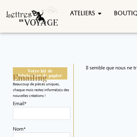
Ateliers
Bouti
Il semble que nous ne t
Votre kit de
Emailing
fabrication de papier
Beaucoup de pièces uniques,
chaque mois restez informé(e)s des
nouvelles créations !
Email*
Nom*