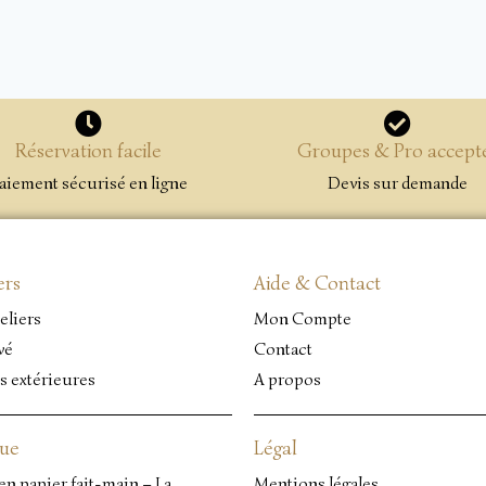
Réservation facile
Groupes & Pro accept
aiement sécurisé en ligne
Devis sur demande
ers
Aide & Contact
eliers
Mon Compte
vé
Contact
s extérieures
A propos
que
Légal
en papier fait-main – La
Mentions légales