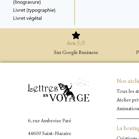
(linogravure)
Livret (typographie)
Livret végétal
Avis 5/5
Sur Google Business
P
Nos ateli
Tous les at
Atelier pri
Animation
6, rue Ambroise Paré
La bouti
44600 Saint-Nazaire
Créations 