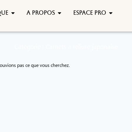
que
A propos
Espace pro
Catégorie : Carnets à reliure japonaise
rouvions pas ce que vous cherchez.